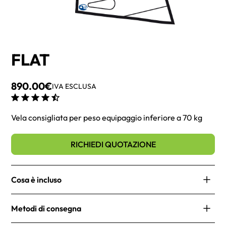
FLAT
890.00
€
IVA ESCLUSA
Vela consigliata per peso equipaggio inferiore a 70 kg
RICHIEDI QUOTAZIONE
Cosa è incluso
Simbolo di classe
Metodi di consegna
Lettere e numeri
Stazza