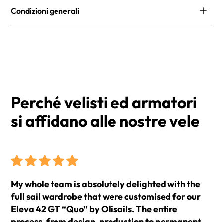
Le nostre spedizioni sono rapide e affidabili. Offriamo
Stecche
Condizioni generali
diverse opzioni di consegna per soddisfare le tue
Filetti segnavento
esigenze. Riceverai un numero di tracciamento per
I prezzi si intendono IVA esclusa e Franco Fabbrica
Finestra
monitorare il tuo ordine.
(EXW).
Label Classe
Label IHC
I tempi di consegna medi sono di 2 settimane dalla
conferma dell'ordine.
Perché velisti ed armatori
si affidano alle nostre vele
My whole team is absolutely delighted with the
full sail wardrobe that were customised for our
Eleva 42 GT “Quo” by Olisails. The entire
process, from design, production to permanent