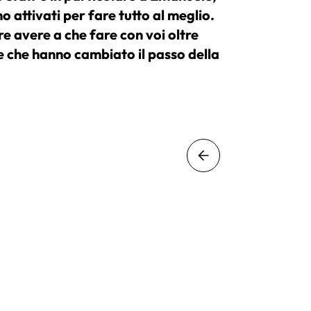
o attivati per fare tutto al meglio.
prodiga
e avere a che fare con voi oltre
noi vel
le che hanno cambiato il passo della
concent
partico
Lisa Vuce
Atleta 4