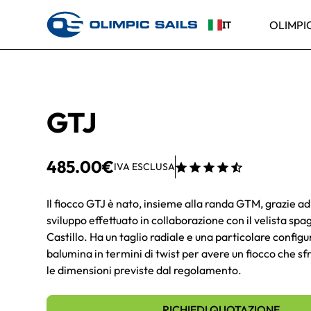
OLIMPIC
IT
GTJ
485.00
€
IVA ESCLUSA
Il fiocco GTJ è nato, insieme alla randa GTM, grazie a
sviluppo effettuato in collaborazione con il velista sp
Castillo. Ha un taglio radiale e una particolare configu
balumina in termini di twist per avere un fiocco che sf
le dimensioni previste dal regolamento.
RICHIEDI QUOTAZIONE