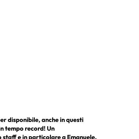
er disponibile, anche in questi
Vele pe
 in tempo record! Un
quando 
 staff e in particolare a Emanuele,
È incred