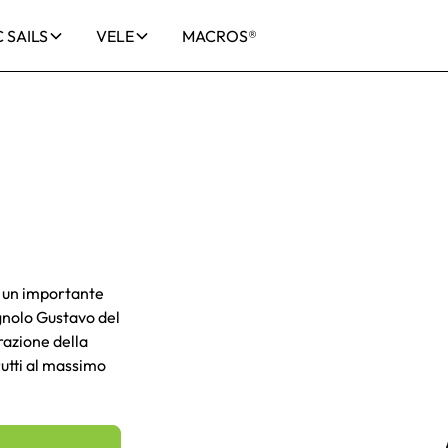
 SAILS
VELE
MACROS®
d un importante
agnolo Gustavo del
razione della
rutti al massimo