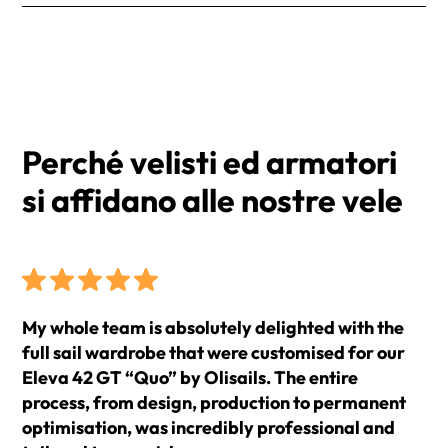
Label IHC
esigenze. Riceverai un numero di tracciamento per
I prezzi si intendono IVA esclusa e Franco Fabbrica
monitorare il tuo ordine.
(EXW).
I tempi di consegna medi sono di 2 settimane dalla
conferma dell'ordine.
Perché velisti ed armatori
si affidano alle nostre vele
My whole team is absolutely delighted with the
full sail wardrobe that were customised for our
Eleva 42 GT “Quo” by Olisails. The entire
process, from design, production to permanent
optimisation, was incredibly professional and