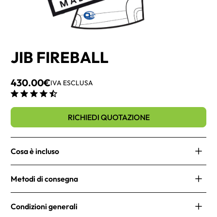
JIB FIREBALL
430.00
€
IVA ESCLUSA
RICHIEDI QUOTAZIONE
Cosa è incluso
Stazza
Metodi di consegna
Filetti segnavento
Finestra
Le nostre spedizioni sono rapide e affidabili. Offriamo
Sacco vela
Condizioni generali
diverse opzioni di consegna per soddisfare le tue