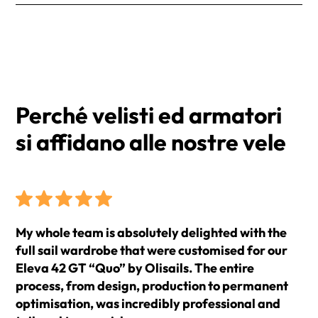
Filetti segnavento
esigenze. Riceverai un numero di tracciamento per
I prezzi si intendono IVA esclusa e Franco Fabbrica
Finestra
monitorare il tuo ordine.
(EXW).
Sacco vela
Label IHC
I tempi di consegna medi sono di 2 settimane dalla
conferma dell'ordine.
Perché velisti ed armatori
si affidano alle nostre vele
My whole team is absolutely delighted with the
full sail wardrobe that were customised for our
Eleva 42 GT “Quo” by Olisails. The entire
process, from design, production to permanent
optimisation, was incredibly professional and