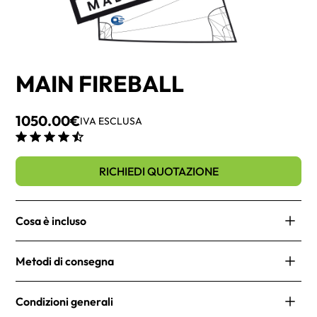
MAIN FIREBALL
1050.00
€
IVA ESCLUSA
RICHIEDI QUOTAZIONE
Cosa è incluso
Simbolo di classe
Metodi di consegna
Lettere e numeri
Stazza
Le nostre spedizioni sono rapide e affidabili. Offriamo
Stecche
Condizioni generali
diverse opzioni di consegna per soddisfare le tue