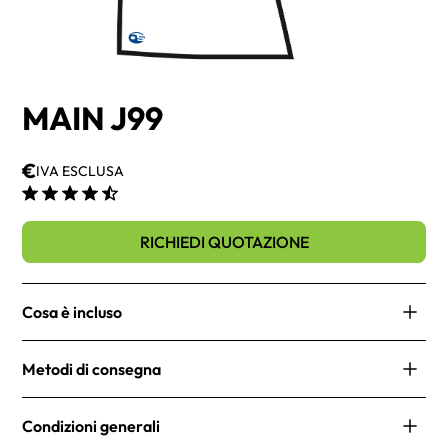
MAIN J99
€
IVA ESCLUSA
RICHIEDI QUOTAZIONE
Cosa è incluso
No items found.
Metodi di consegna
Le nostre spedizioni sono rapide e affidabili. Offriamo
Condizioni generali
diverse opzioni di consegna per soddisfare le tue