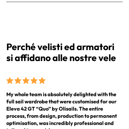
esigenze. Riceverai un numero di tracciamento per
I prezzi si intendono IVA esclusa e Franco Fabbrica
monitorare il tuo ordine.
(EXW).
I tempi di consegna medi sono di 2 settimane dalla
conferma dell'ordine.
Perché velisti ed armatori
si affidano alle nostre vele
My whole team is absolutely delighted with the
full sail wardrobe that were customised for our
Eleva 42 GT “Quo” by Olisails. The entire
process, from design, production to permanent
optimisation, was incredibly professional and