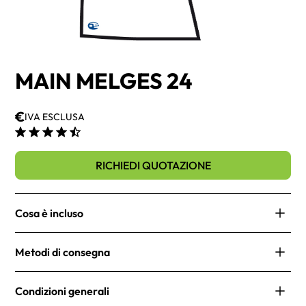
MAIN MELGES 24
€
IVA ESCLUSA
RICHIEDI QUOTAZIONE
Cosa è incluso
No items found.
Metodi di consegna
Le nostre spedizioni sono rapide e affidabili. Offriamo
Condizioni generali
diverse opzioni di consegna per soddisfare le tue