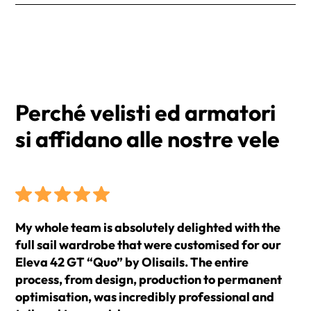
esigenze. Riceverai un numero di tracciamento per
I prezzi si intendono IVA esclusa e Franco Fabbrica
monitorare il tuo ordine.
(EXW).
I tempi di consegna medi sono di 2 settimane dalla
conferma dell'ordine.
Perché velisti ed armatori
si affidano alle nostre vele
My whole team is absolutely delighted with the
full sail wardrobe that were customised for our
Eleva 42 GT “Quo” by Olisails. The entire
process, from design, production to permanent
optimisation, was incredibly professional and