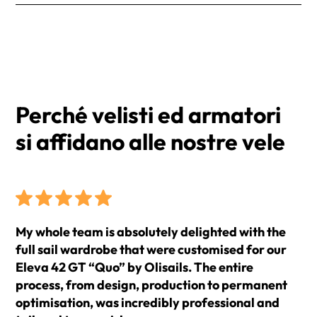
Finestra
esigenze. Riceverai un numero di tracciamento per
I prezzi si intendono IVA esclusa e Franco Fabbrica
Sacco vela
monitorare il tuo ordine.
(EXW).
I tempi di consegna medi sono di 2 settimane dalla
conferma dell'ordine.
Perché velisti ed armatori
si affidano alle nostre vele
My whole team is absolutely delighted with the
full sail wardrobe that were customised for our
Eleva 42 GT “Quo” by Olisails. The entire
process, from design, production to permanent
optimisation, was incredibly professional and